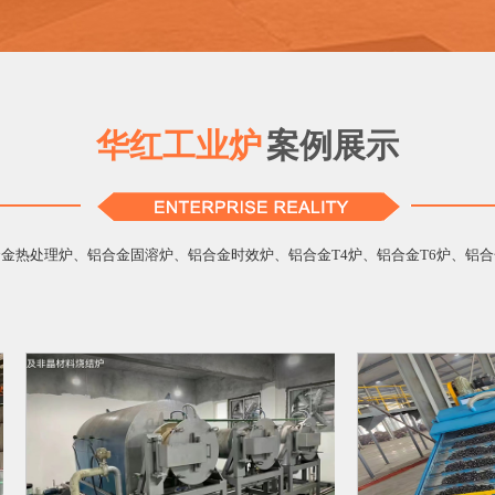
华红工业炉
案例展示
金热处理炉、铝合金固溶炉、铝合金时效炉、铝合金T4炉、铝合金T6炉、铝