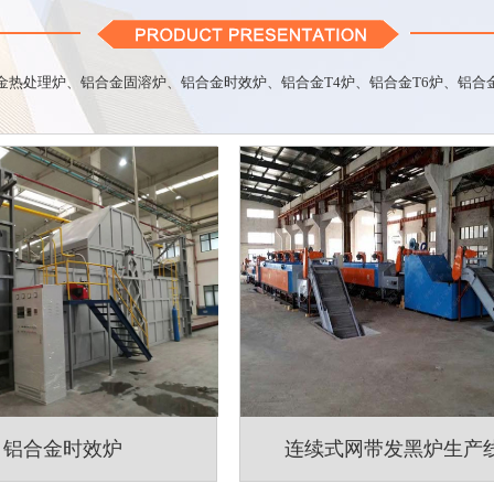
金热处理炉、铝合金固溶炉、铝合金时效炉、铝合金T4炉、铝合金T6炉、铝合
铝合金时效炉
连续式网带发黑炉生产