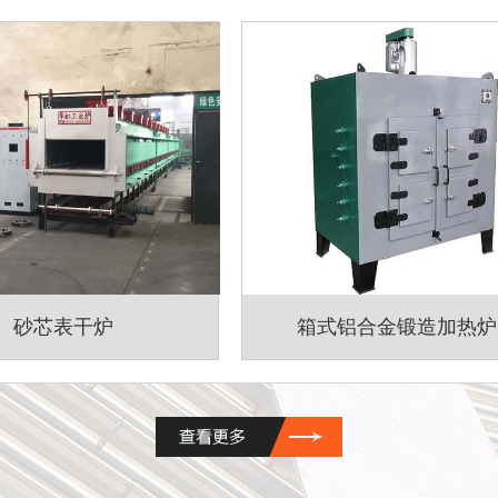
砂芯表干炉
箱式铝合金锻造加热炉