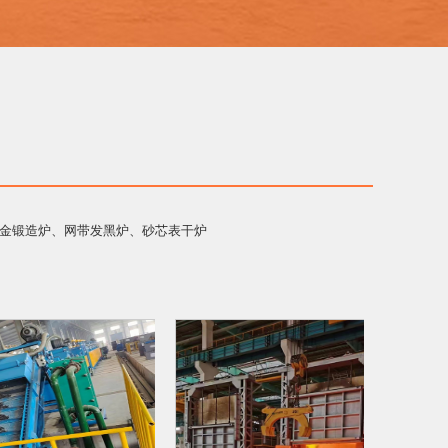
合金锻造炉、网带发黑炉、砂芯表干炉