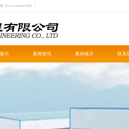
.furnace.hk】！
展示
新闻资讯
案例展示
联系