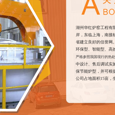
湖州华红炉窑工程有
岸，东临上海，南接
省建立良好的信誉网
环保型、智能型、高
严格参照我国现行的热
中设计、售后调试实
保节能炉型，并可根
公司占地面积15亩