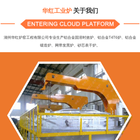
关于我们
华红工业炉
湖州华红炉窑工程有限公司专业生产铝合金固溶时效炉、铝合金T4T6炉、铝合金
锻造炉、网带发黑炉、砂芯表干炉。