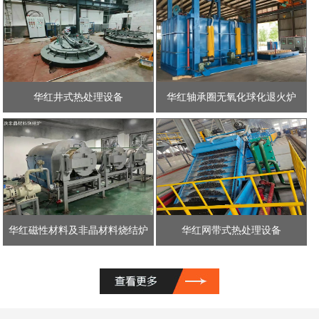
华红井式热处理设备
华红轴承圈无氧化球化退火炉
华红磁性材料及非晶材料烧结炉
华红网带式热处理设备