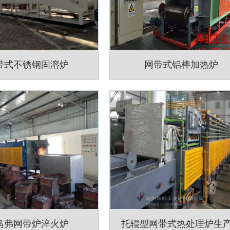
带式不锈钢固溶炉
网带式铝棒加热炉
马弗网带炉淬火炉
托辊型网带式热处理炉生