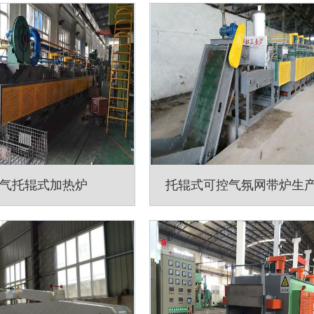
气托辊式加热炉
托辊式可控气氛网带炉生