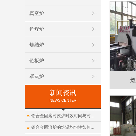
真空炉
钎焊炉
烧结炉
链板炉
罩式炉
燃
新闻资讯
NEWS CENTER
铝合金固溶时效炉时效时间与时...
铝合金固溶炉的炉温均匀性如何...