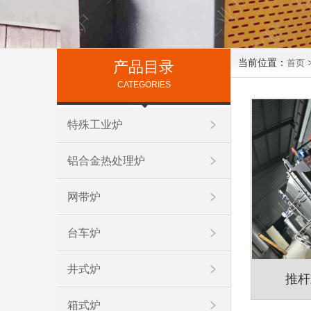
当前位置：
首页
产品目录
CATEGORIES
特殊工业炉
铝合金热处理炉
网带炉
台车炉
井式炉
推杆
箱式炉