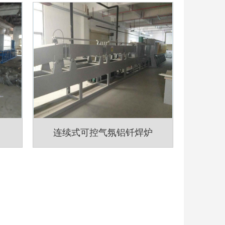
连续式可控气氛铝钎焊炉