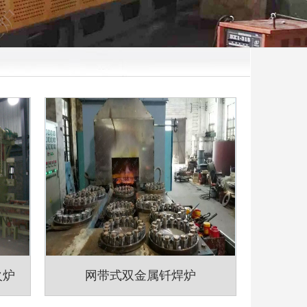
火炉
网带式双金属钎焊炉