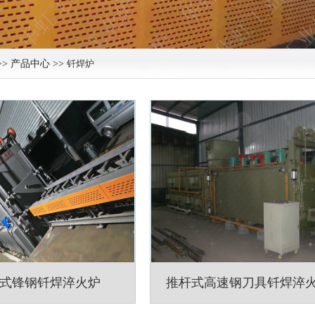
>> 产品中心 >>
钎焊炉
式锋钢钎焊淬火炉
推杆式高速钢刀具钎焊淬