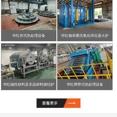
华红井式热处理设备
华红轴承圈无氧化球化退火炉
华红磁性材料及非晶材料烧结炉
华红网带式热处理设备