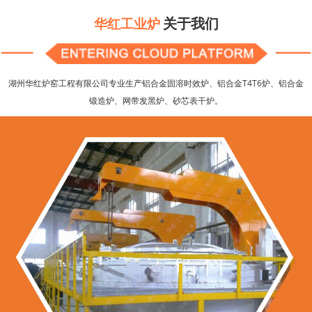
关于我们
华红工业炉
湖州华红炉窑工程有限公司专业生产铝合金固溶时效炉、铝合金T4T6炉、铝合金
锻造炉、网带发黑炉、砂芯表干炉。