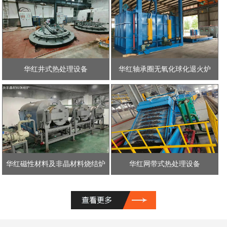
华红井式热处理设备
华红轴承圈无氧化球化退火炉
华红磁性材料及非晶材料烧结炉
华红网带式热处理设备