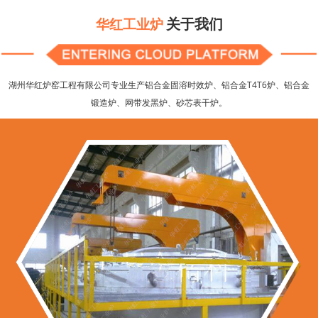
关于我们
华红工业炉
湖州华红炉窑工程有限公司专业生产铝合金固溶时效炉、铝合金T4T6炉、铝合金
锻造炉、网带发黑炉、砂芯表干炉。