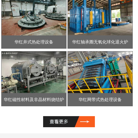
华红井式热处理设备
华红轴承圈无氧化球化退火炉
华红磁性材料及非晶材料烧结炉
华红网带式热处理设备